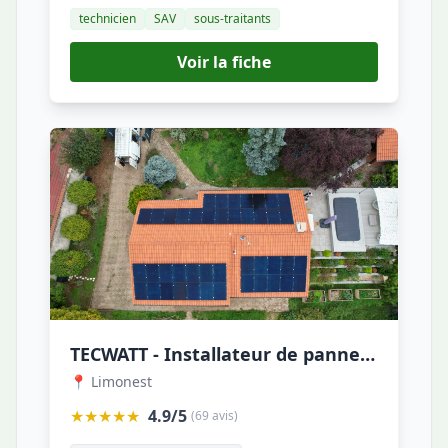
technicien
SAV
sous-traitants
Voir la fiche
TECWATT - Installateur de panneaux photovoltaïques en Rhône-Alpes
📍 Limonest
★★★★★
4.9/5
(69 avis)