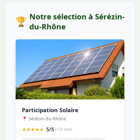
Notre sélection à Sérézin-
🏆
du-Rhône
Participation Solaire
📍 Sérézin-du-Rhône
★★★★★
5/5
(126 avis)