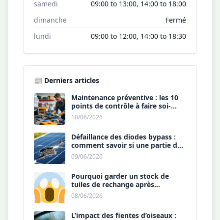
samedi
09:00 to 13:00, 14:00 to 18:00
dimanche
Fermé
lundi
09:00 to 12:00, 14:00 to 18:30
📰 Derniers articles
Maintenance préventive : les 10
points de contrôle à faire soi-
même chaque année.
10/06/2026
Défaillance des diodes bypass :
comment savoir si une partie de
votre panneau est morte ?
09/06/2026
Pourquoi garder un stock de
tuiles de rechange après
l’installation est une sécurité ?
08/06/2026
L’impact des fientes d’oiseaux :