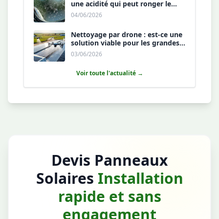
une acidité qui peut ronger le
revêtement antireflet ?
04/06/2026
Nettoyage par drone : est-ce une
solution viable pour les grandes
toitures agricoles ?
03/06/2026
Voir toute l'actualité →
Devis Panneaux
Solaires
Installation
rapide et sans
engagement