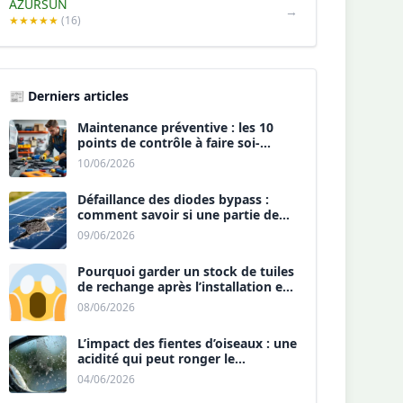
AZURSUN
→
★★★★★
(16)
📰 Derniers articles
Maintenance préventive : les 10
points de contrôle à faire soi-
même chaque année.
10/06/2026
Défaillance des diodes bypass :
comment savoir si une partie de
votre panneau est morte ?
09/06/2026
Pourquoi garder un stock de tuiles
de rechange après l’installation est
une sécurité ?
08/06/2026
L’impact des fientes d’oiseaux : une
acidité qui peut ronger le
revêtement antireflet ?
04/06/2026