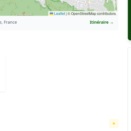
Leaflet
|
© OpenStreetMap contributors
, France
Itinéraire →
★