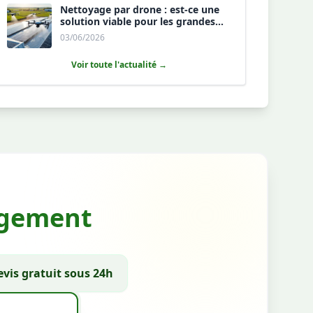
Nettoyage par drone : est-ce une
solution viable pour les grandes
toitures agricoles ?
03/06/2026
Voir toute l'actualité →
gagement
vis gratuit sous 24h