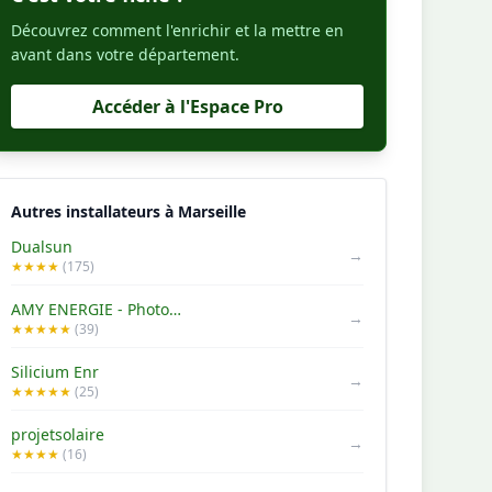
Découvrez comment l'enrichir et la mettre en
avant dans votre département.
Accéder à l'Espace Pro
Autres installateurs à Marseille
Dualsun
→
★★★★
(175)
AMY ENERGIE - Photovoltaïque Marseille
→
★★★★★
(39)
Silicium Enr
→
★★★★★
(25)
projetsolaire
→
★★★★
(16)