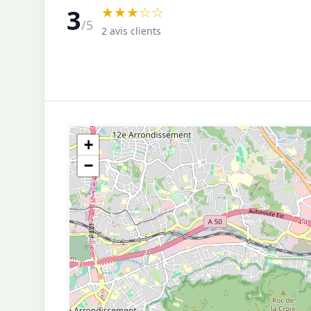
★★★☆☆
3
/5
2 avis clients
+
−