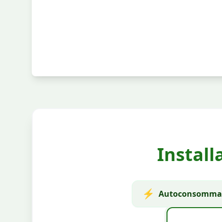
Install
⚡
Autoconsommat