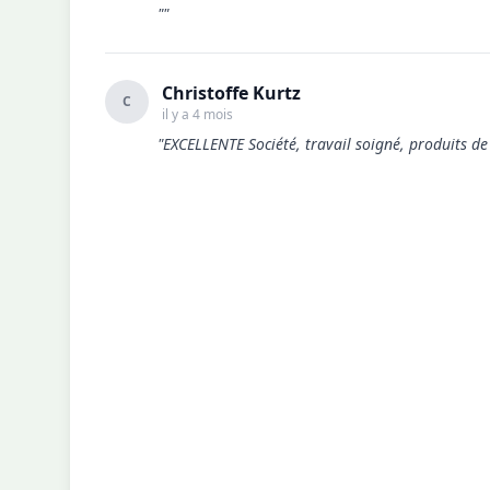
""
Christoffe Kurtz
C
il y a 4 mois
"EXCELLENTE Société, travail soigné, produits de