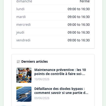
dimanche
Fermé
lundi
09:00 to 16:30
mardi
09:00 to 16:30
mercredi
09:00 to 16:30
jeudi
09:00 to 16:30
vendredi
09:00 to 16:30
📰 Derniers articles
Maintenance préventive : les 10
points de contrôle à faire soi-
même chaque année.
10/06/2026
Défaillance des diodes bypass :
comment savoir si une partie de
votre panneau est morte ?
09/06/2026