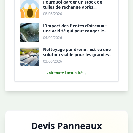
Pourquoi garder un stock de
tuiles de rechange après
l’installation est une sécurité ?
08/06/2026
L’impact des fientes d’oiseaux :
une acidité qui peut ronger le
revêtement antireflet ?
04/06/2026
Nettoyage par drone : est-ce une
solution viable pour les grandes
toitures agricoles ?
03/06/2026
Voir toute l'actualité →
Devis Panneaux