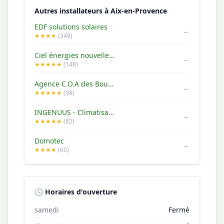
Autres installateurs à Aix-en-Provence
EDF solutions solaires
→
★★★★
(349)
Ciel énergies nouvelles - Panneaux Solaires
→
★★★★★
(148)
Agence C.O.A des Bouches-du-Rhône
→
★★★★★
(98)
INGENUUS - Climatisation - Pompe à chaleur - Photovoltaïques
→
★★★★★
(82)
Domotec
→
★★★★
(60)
🕒 Horaires d'ouverture
samedi
Fermé