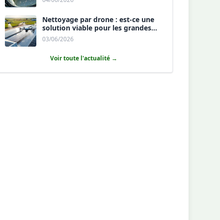
Nettoyage par drone : est-ce une
solution viable pour les grandes
toitures agricoles ?
03/06/2026
Voir toute l'actualité →