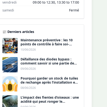
vendredi
09:00 to 12:30, 13:30 to 17:00
samedi
Fermé
📰 Derniers articles
Maintenance préventive : les 10
points de contrôle à faire soi-
même chaque année.
10/06/2026
Défaillance des diodes bypass :
comment savoir si une partie de
votre panneau est morte ?
09/06/2026
Pourquoi garder un stock de tuiles
de rechange après l’installation est
une sécurité ?
08/06/2026
L’impact des fientes d’oiseaux : une
acidité qui peut ronger le
revêtement antireflet ?
04/06/2026