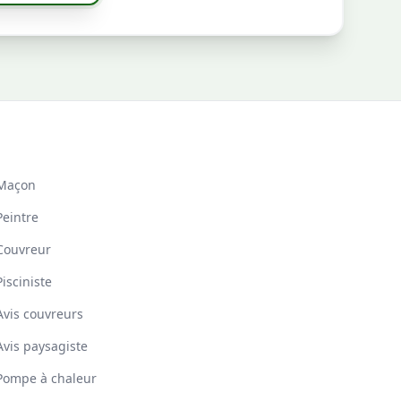
Maçon
Peintre
Couvreur
Pisciniste
Avis couvreurs
Avis paysagiste
Pompe à chaleur