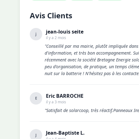
Avis Clients
jean-louis seite
j
il y a 2 mois
"Conseillé par ma mairie, plutôt impliquée dans l
d'information, et très bon accompagnement. Suite
récemment avec la société Bretagne Energie sola
peu d'organisation, de pratique, un temps clémen
nuit sur la batterie ! N'hésitez pas à les contacte
Eric BARROCHE
E
il y a 3 mois
"Satisfait de solarcoop, très réactif.Panneaux I
Jean-Baptiste L.
J
il y a 4 mois