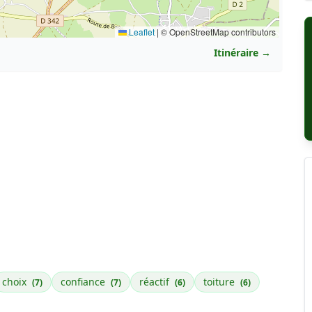
Leaflet
|
© OpenStreetMap contributors
Itinéraire →
choix
confiance
réactif
toiture
(7)
(7)
(6)
(6)