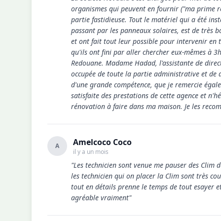
organismes qui peuvent en fournir ("ma prime rén
partie fastidieuse. Tout le matériel qui a été i
passant par les panneaux solaires, est de très bo
et ont fait tout leur possible pour intervenir en
qu'ils ont fini par aller chercher eux-mêmes à 3
Redouane. Madame Hadad, l'assistante de directio
occupée de toute la partie administrative et de
d'une grande compétence, que je remercie égalem
satisfaite des prestations de cette agence et n'h
rénovation à faire dans ma maison. Je les reco
Amelcoco Coco
A
il y a un mois
"Les technicien sont venue me pauser des Clim de
les technicien qui on placer la Clim sont très cou
tout en détails prenne le temps de tout esayer e
agréable vraiment"