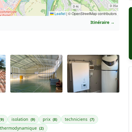
Leaflet
|
© OpenStreetMap contributors
Itinéraire →
isolation
prix
techniciens
(9)
(9)
(8)
(7)
n thermodynamique
(2)