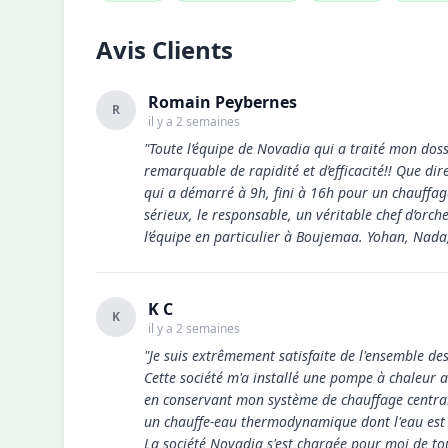
Avis Clients
Romain Peybernes
R
il y a 2 semaines
"Toute l’équipe de Novadia qui a traité mon dossi
remarquable de rapidité et d’efficacité!! Que dire
qui a démarré à 9h, fini à 16h pour un chauffag
sérieux, le responsable, un véritable chef d’orc
l’équipe en particulier à Boujemaa. Yohan, Nada,
K C
K
il y a 2 semaines
"Je suis extrêmement satisfaite de l'ensemble de
Cette société m'a installé une pompe à chaleur
en conservant mon système de chauffage central 
un chauffe-eau thermodynamique dont l'eau est c
La société Novadia s'est chargée pour moi de to