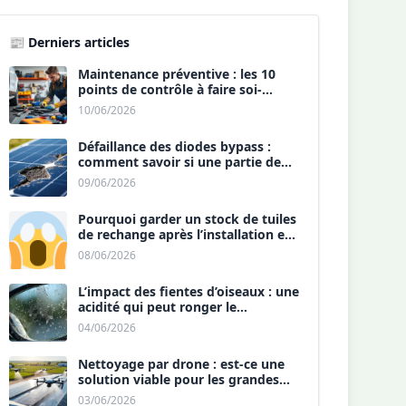
📰 Derniers articles
Maintenance préventive : les 10
points de contrôle à faire soi-
même chaque année.
10/06/2026
Défaillance des diodes bypass :
comment savoir si une partie de
votre panneau est morte ?
09/06/2026
Pourquoi garder un stock de tuiles
de rechange après l’installation est
une sécurité ?
08/06/2026
L’impact des fientes d’oiseaux : une
acidité qui peut ronger le
revêtement antireflet ?
04/06/2026
Nettoyage par drone : est-ce une
solution viable pour les grandes
toitures agricoles ?
03/06/2026