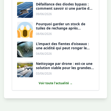
Défaillance des diodes bypass :
comment savoir si une partie de
votre panneau est morte ?
09/06/2026
Pourquoi garder un stock de
tuiles de rechange après
l’installation est une sécurité ?
08/06/2026
L’impact des fientes d’oiseaux :
une acidité qui peut ronger le
revêtement antireflet ?
04/06/2026
Nettoyage par drone : est-ce une
solution viable pour les grandes
toitures agricoles ?
03/06/2026
Voir toute l'actualité →