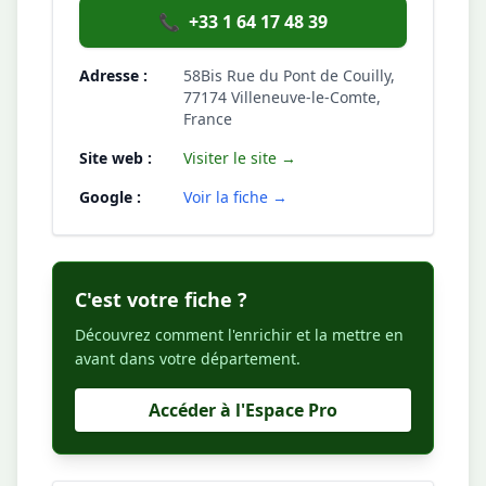
📞
+33 1 64 17 48 39
Adresse :
58Bis Rue du Pont de Couilly,
77174 Villeneuve-le-Comte,
France
Site web :
Visiter le site →
Google :
Voir la fiche →
C'est votre fiche ?
Découvrez comment l'enrichir et la mettre en
avant dans votre département.
Accéder à l'Espace Pro