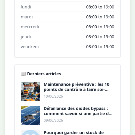
lundi
08:00 to 19:00
mardi
08:00 to 19:00
mercredi
08:00 to 19:00
jeudi
08:00 to 19:00
vendredi
08:00 to 19:00
📰 Derniers articles
Maintenance préventive : les 10
points de contrôle à faire soi-
même chaque année.
10/06/2026
Défaillance des diodes bypass :
comment savoir si une partie de
votre panneau est morte ?
09/06/2026
Pourquoi garder un stock de