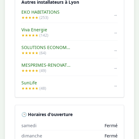
Autres installateurs à Lyon
EKO HABITATIONS
→
★★★★★
(253)
Viva Energie
→
★★★★★
(142)
SOLUTIONS ECONOMES
→
★★★★★
(64)
MESPRIMES-RENOVATIONS.COM - PANNEAUX SOLAIRE PHOTOVOLTAÏQUE -BRASSEUR D'AIR- BORNE ÉLECTRIQUE IRVE - TOITURE - ISOLATION
→
★★★★★
(49)
SunLife
→
★★★★★
(48)
🕒 Horaires d'ouverture
samedi
Fermé
dimanche
Fermé