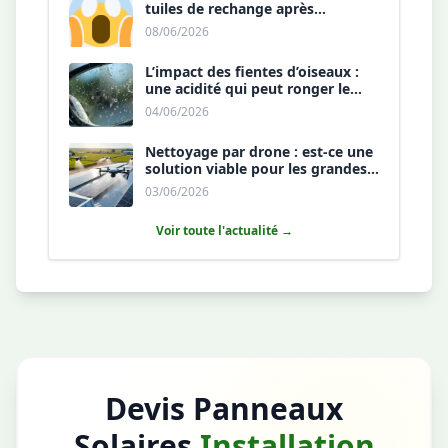
tuiles de rechange après
l’installation est une sécurité ?
08/06/2026
L’impact des fientes d’oiseaux :
une acidité qui peut ronger le
revêtement antireflet ?
04/06/2026
Nettoyage par drone : est-ce une
solution viable pour les grandes
toitures agricoles ?
03/06/2026
Voir toute l'actualité →
Devis Panneaux
Solaires
Installation