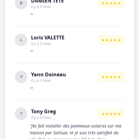
DAMIEN TÊTE
★★★★★
D
il y a 3 mois
""
Loris VALETTE
★★★★★
L
il y a 3 mois
""
Yann Doineau
★★★★★
Y
il y a 3 mois
""
Tony Greg
★★★★★
T
il y a 3 mois
"J’ai fait installer des panneaux solaires sur ma
maison par Solisun, et je suis très satisfait du