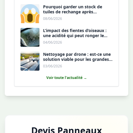
Pourquoi garder un stock de
tuiles de rechange après
l’installation est une sécurité ?
08/06/2026
L’impact des fientes d’oiseaux :
une acidité qui peut ronger le
revêtement antireflet ?
04/06/2026
Nettoyage par drone : est-ce une
solution viable pour les grandes
toitures agricoles ?
03/06/2026
Voir toute l'actualité →
Devis Panneaux