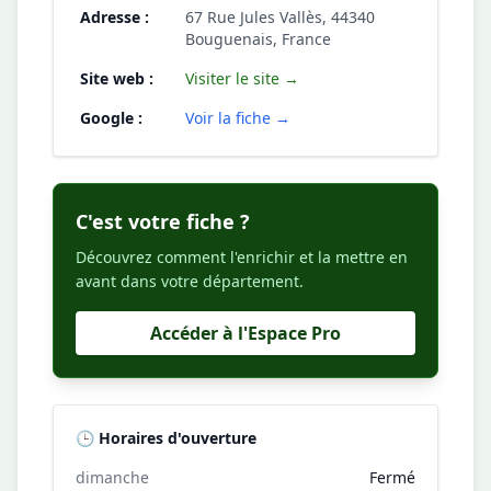
Adresse :
67 Rue Jules Vallès, 44340
Bouguenais, France
Site web :
Visiter le site →
Google :
Voir la fiche →
C'est votre fiche ?
Découvrez comment l'enrichir et la mettre en
avant dans votre département.
Accéder à l'Espace Pro
🕒 Horaires d'ouverture
dimanche
Fermé