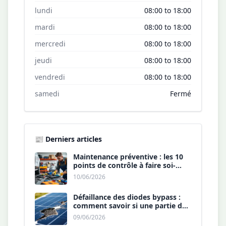
lundi
08:00 to 18:00
mardi
08:00 to 18:00
mercredi
08:00 to 18:00
jeudi
08:00 to 18:00
vendredi
08:00 to 18:00
samedi
Fermé
📰 Derniers articles
Maintenance préventive : les 10
points de contrôle à faire soi-
même chaque année.
10/06/2026
Défaillance des diodes bypass :
comment savoir si une partie de
votre panneau est morte ?
09/06/2026