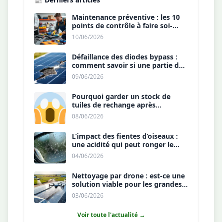
Maintenance préventive : les 10
points de contrôle à faire soi-
même chaque année.
10/06/2026
Défaillance des diodes bypass :
comment savoir si une partie de
votre panneau est morte ?
09/06/2026
Pourquoi garder un stock de
tuiles de rechange après
l’installation est une sécurité ?
08/06/2026
L’impact des fientes d’oiseaux :
une acidité qui peut ronger le
revêtement antireflet ?
04/06/2026
Nettoyage par drone : est-ce une
solution viable pour les grandes
toitures agricoles ?
03/06/2026
Voir toute l'actualité →