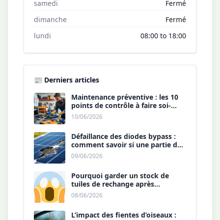
samedi
Fermé
dimanche
Fermé
lundi
08:00 to 18:00
📰 Derniers articles
Maintenance préventive : les 10
points de contrôle à faire soi-
même chaque année.
10/06/2026
Défaillance des diodes bypass :
comment savoir si une partie de
votre panneau est morte ?
09/06/2026
Pourquoi garder un stock de
tuiles de rechange après
l’installation est une sécurité ?
08/06/2026
L’impact des fientes d’oiseaux :