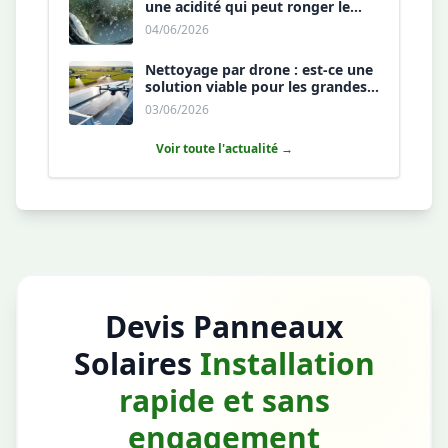
une acidité qui peut ronger le
revêtement antireflet ?
04/06/2026
Nettoyage par drone : est-ce une
solution viable pour les grandes
toitures agricoles ?
03/06/2026
Voir toute l'actualité →
Devis Panneaux
Solaires
Installation
rapide et sans
engagement