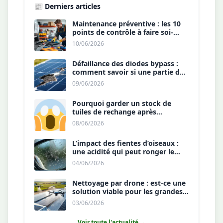
📰 Derniers articles
Maintenance préventive : les 10
points de contrôle à faire soi-
même chaque année.
10/06/2026
Défaillance des diodes bypass :
comment savoir si une partie de
votre panneau est morte ?
09/06/2026
Pourquoi garder un stock de
tuiles de rechange après
l’installation est une sécurité ?
08/06/2026
L’impact des fientes d’oiseaux :
une acidité qui peut ronger le
revêtement antireflet ?
04/06/2026
Nettoyage par drone : est-ce une
solution viable pour les grandes
toitures agricoles ?
03/06/2026
Voir toute l'actualité →