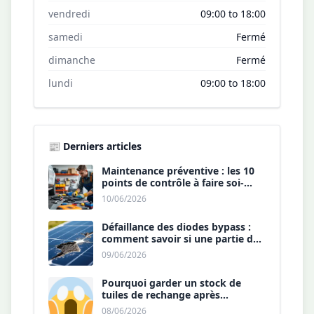
vendredi
09:00 to 18:00
samedi
Fermé
dimanche
Fermé
lundi
09:00 to 18:00
📰 Derniers articles
Maintenance préventive : les 10
points de contrôle à faire soi-
même chaque année.
10/06/2026
Défaillance des diodes bypass :
comment savoir si une partie de
votre panneau est morte ?
09/06/2026
Pourquoi garder un stock de
tuiles de rechange après
l’installation est une sécurité ?
08/06/2026