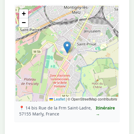
+
−
Leaflet
|
© OpenStreetMap contributors
📍 14 bis Rue de la Frm Saint-Ladre,
Itinéraire
57155 Marly, France
→