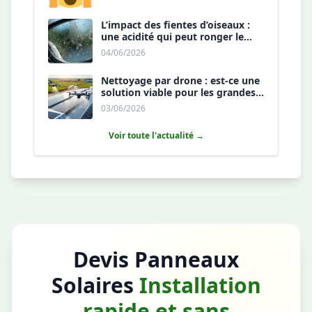
L’impact des fientes d’oiseaux :
une acidité qui peut ronger le
revêtement antireflet ?
04/06/2026
Nettoyage par drone : est-ce une
solution viable pour les grandes
toitures agricoles ?
03/06/2026
Voir toute l'actualité →
Devis Panneaux
Solaires
Installation
rapide et sans