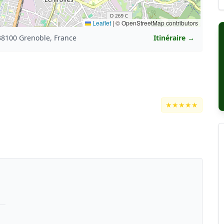
Leaflet
|
© OpenStreetMap contributors
38100 Grenoble, France
Itinéraire →
★★★★★