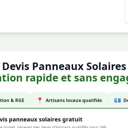
Devis Panneaux Solaires
ation rapide et sans en
📍
💶
ion & RGE
Artisans locaux qualifiés
De
vis panneaux solaires gratuit
e projet, recevez des devis d'artisans qualifiés sous 24h.