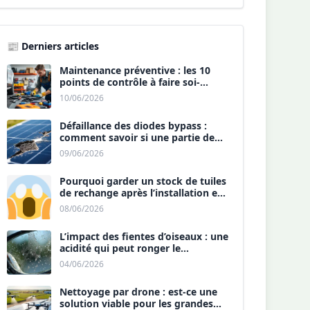
📰 Derniers articles
Maintenance préventive : les 10
points de contrôle à faire soi-
même chaque année.
10/06/2026
Défaillance des diodes bypass :
comment savoir si une partie de
votre panneau est morte ?
09/06/2026
Pourquoi garder un stock de tuiles
de rechange après l’installation est
une sécurité ?
08/06/2026
L’impact des fientes d’oiseaux : une
acidité qui peut ronger le
revêtement antireflet ?
04/06/2026
Nettoyage par drone : est-ce une
solution viable pour les grandes