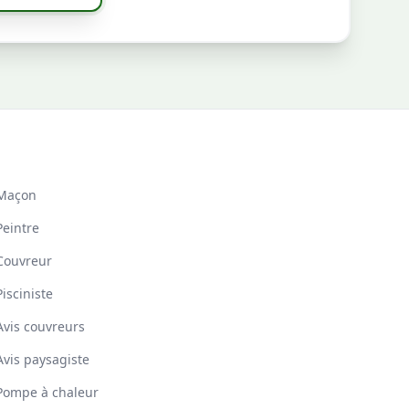
Maçon
Peintre
Couvreur
Pisciniste
Avis couvreurs
Avis paysagiste
Pompe à chaleur