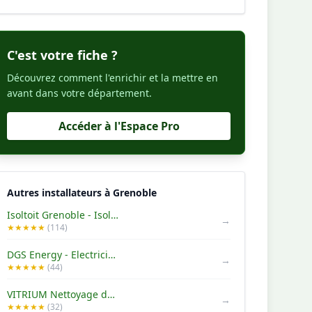
C'est votre fiche ?
Découvrez comment l'enrichir et la mettre en
avant dans votre département.
Accéder à l'Espace Pro
Autres installateurs à Grenoble
Isoltoit Grenoble - Isolation Combles - Panneaux Photovoltaïques
→
★★★★★
(114)
DGS Energy - Electricien Grenoble
→
★★★★★
(44)
VITRIUM Nettoyage de vitres toute hauteur
→
★★★★★
(32)