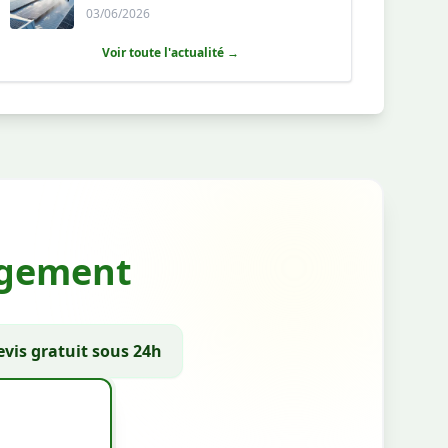
toitures agricoles ?
03/06/2026
Voir toute l'actualité →
gagement
vis gratuit sous 24h