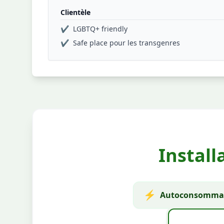
Clientèle
✔
LGBTQ+ friendly
✔
Safe place pour les transgenres
Install
⚡
Autoconsommat