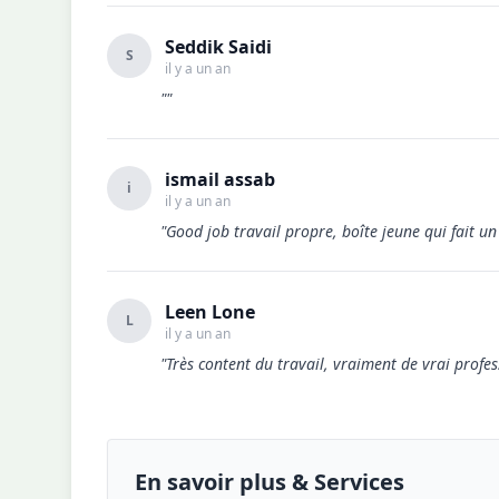
Seddik Saidi
S
il y a un an
""
ismail assab
i
il y a un an
"Good job travail propre, boîte jeune qui fait un 
Leen Lone
L
il y a un an
"Très content du travail, vraiment de vrai profes
En savoir plus & Services