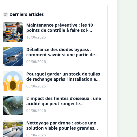
📰 Derniers articles
Maintenance préventive : les 10
points de contrôle à faire soi-
même chaque année.
10/06/2026
Défaillance des diodes bypass :
comment savoir si une partie de
votre panneau est morte ?
09/06/2026
Pourquoi garder un stock de tuiles
de rechange après l’installation est
une sécurité ?
08/06/2026
L’impact des fientes d’oiseaux : une
acidité qui peut ronger le
revêtement antireflet ?
04/06/2026
Nettoyage par drone : est-ce une
solution viable pour les grandes
toitures agricoles ?
03/06/2026